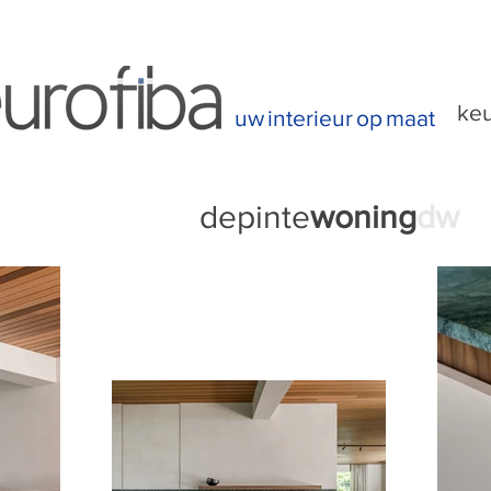
ke
uw
interieur
op
maat
depinte
woning
dw