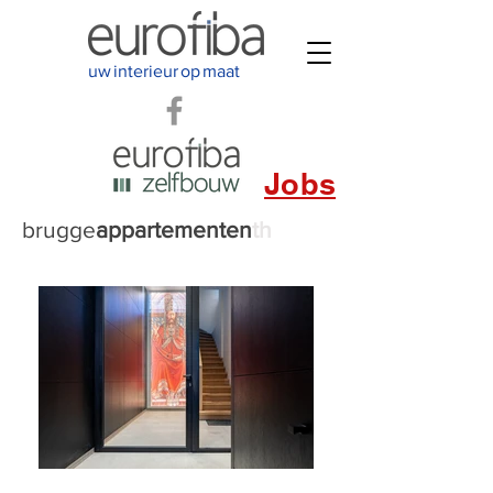
uw
interieur
op
maat
Jobs
brugge
appartementen
th