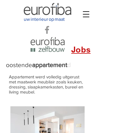
uw
interieur
op
maat
Jobs
oostende
appartement
d
Appartement werd volledig uitgerust
met maatwerk meubilair zoals keuken,
dressing, slaapkamerkasten, bureel en
living meubel.